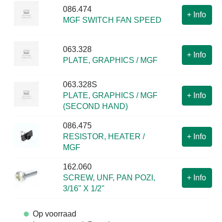
086.474
+
Info
MGF SWITCH FAN SPEED
063.328
+
Info
PLATE, GRAPHICS / MGF
063.328S
PLATE, GRAPHICS / MGF
+
Info
(SECOND HAND)
086.475
RESISTOR, HEATER /
+
Info
MGF
162.060
SCREW, UNF, PAN POZI,
+
Info
3/16" X 1/2"
Op voorraad