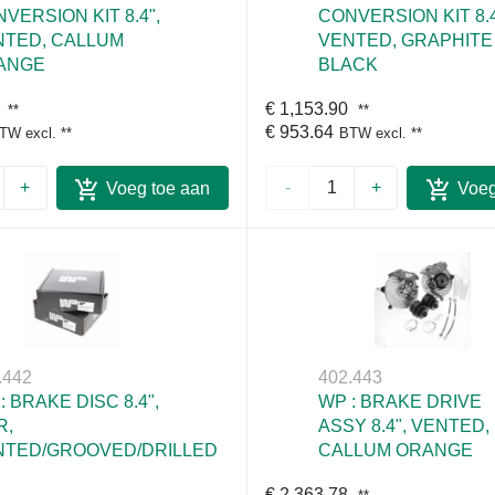
VERSION KIT 8.4",
CONVERSION KIT 8.4
NTED, CALLUM
VENTED, GRAPHITE
ANGE
BLACK
€ 1,153.90
**
**
€ 953.64
TW excl.
**
BTW excl.
**
+
-
+
Voeg toe aan
Voeg
winkelwagen
winke
.442
402.443
: BRAKE DISC 8.4",
WP : BRAKE DRIVE
R,
ASSY 8.4", VENTED,
NTED/GROOVED/DRILLED
CALLUM ORANGE
€ 2,363.78