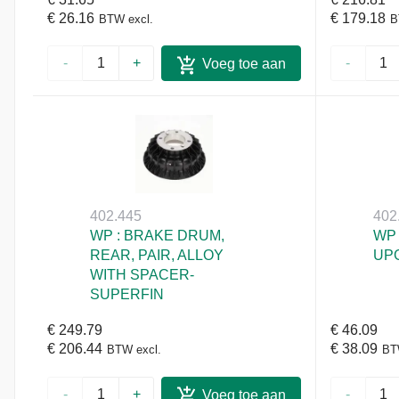
€ 26.16
€ 179.18
BTW excl.
B
-
+
-
Voeg toe aan
winkelwagen
402.445
402
WP : BRAKE DRUM,
WP 
REAR, PAIR, ALLOY
UPG
WITH SPACER-
SUPERFIN
€ 249.79
€ 46.09
€ 206.44
€ 38.09
BTW excl.
BT
-
+
-
Voeg toe aan