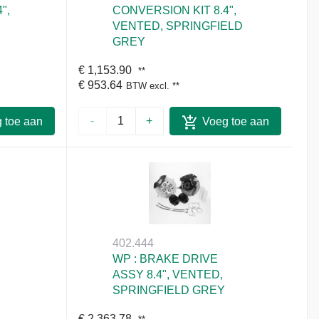
",
CONVERSION KIT 8.4",
VENTED, SPRINGFIELD
GREY
€ 1,153.90
**
€ 953.64
BTW excl.
**
-
+
 toe aan
Voeg toe aan
lwagen
winkelwagen
402.444
WP : BRAKE DRIVE
ASSY 8.4", VENTED,
SPRINGFIELD GREY
€ 2,363.78