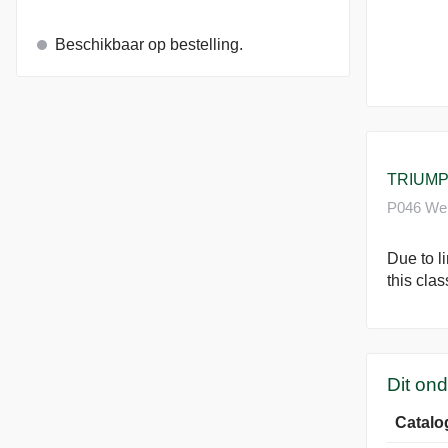
Beschikbaar op bestelling.
TRIUMP
P046 Wer
Due to l
this clas
Dit on
Catalo