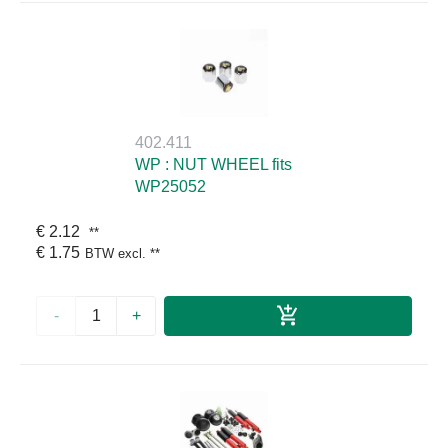
402.411
WP : NUT WHEEL fits
WP25052
€ 2.12
**
€ 1.75
BTW excl.
**
-
+