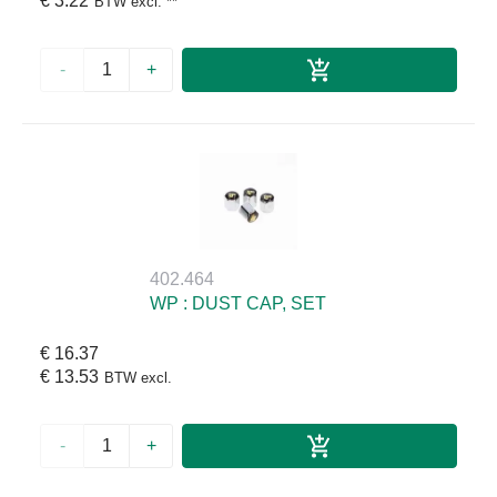
€ 3.22
BTW excl.
**
-
+
402.464
WP : DUST CAP, SET
€ 16.37
€ 13.53
BTW excl.
-
+