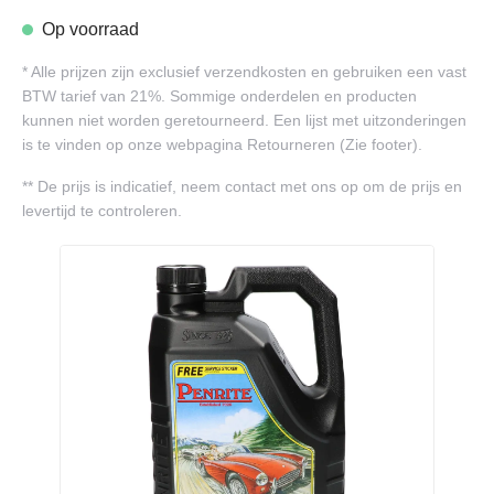
Op voorraad
*
Alle prijzen zijn exclusief verzendkosten en gebruiken een vast
BTW tarief van 21%. Sommige onderdelen en producten
kunnen niet worden geretourneerd. Een lijst met uitzonderingen
is te vinden op onze webpagina Retourneren (Zie footer).
**
De prijs is indicatief, neem contact met ons op om de prijs en
levertijd te controleren.