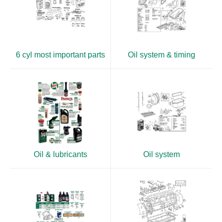
6 cyl most important parts
Oil system & timing
Oil & lubricants
Oil system