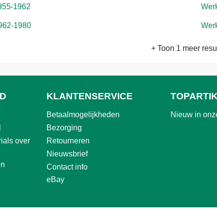
955-1962
Werk
962-1980
Werk
+ Toon 1 meer resu
ND
KLANTENSERVICE
TOPARTI
Betaalmogelijkheden
Nieuw in onz
l
Bezorging
ials over
Retourneren
Nieuwsbrief
en
Contact info
eBay