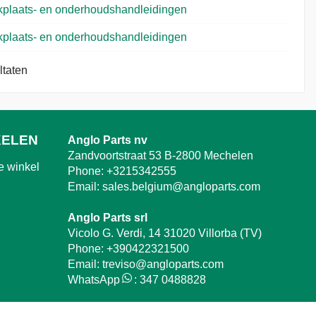
plaats- en onderhoudshandleidingen
plaats- en onderhoudshandleidingen
ltaten
KELEN
Anglo Parts nv
Zandvoortstraat 53 B-2800 Mechelen
e winkel
Phone:
+3215342555
Email:
sales.belgium@angloparts.com
Anglo Parts srl
Vicolo G. Verdi, 14 31020 Villorba (TV)
Phone:
+390422321500
Email:
treviso@angloparts.com
WhatsApp
:
347 0488828