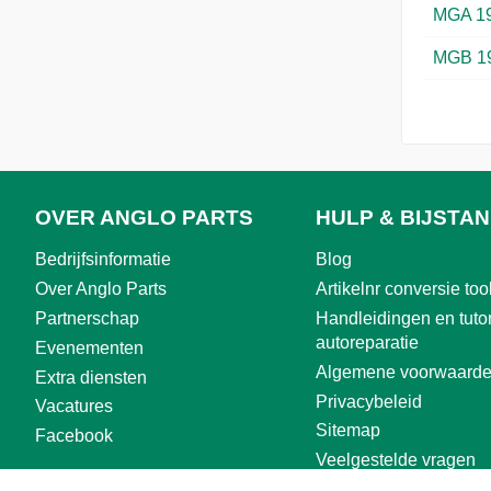
MGA 1
MGB 1
OVER ANGLO PARTS
HULP & BIJSTA
Bedrijfsinformatie
Blog
Over Anglo Parts
Artikelnr conversie too
Partnerschap
Handleidingen en tutor
autoreparatie
Evenementen
Algemene voorwaard
Extra diensten
Privacybeleid
Vacatures
Sitemap
Facebook
Veelgestelde vragen