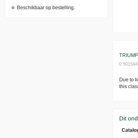
Beschikbaar op bestelling.
TRIUMP
0 901564
Due to l
this clas
Dit on
Catalo