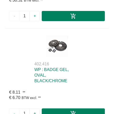
€ 30.52
BTW excl.
**
-
+
402.416
WP : BADGE GEL,
OVAL,
BLACK/CHROME
€ 8.11
**
€ 6.70
BTW excl.
**
-
+