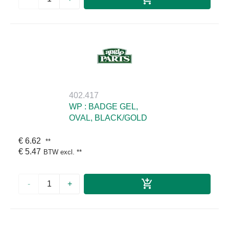
402.417
WP : BADGE GEL,
OVAL, BLACK/GOLD
€ 6.62
**
€ 5.47
BTW excl.
**
-
+