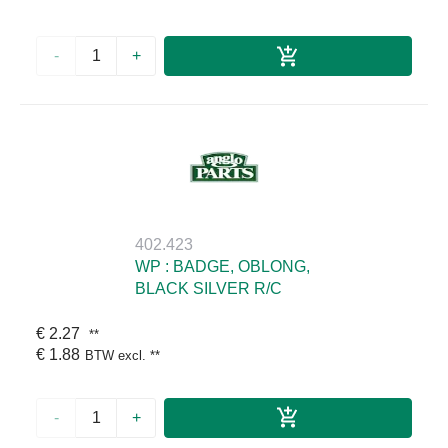
-
+
402.423
WP : BADGE, OBLONG,
BLACK SILVER R/C
€ 2.27
**
€ 1.88
BTW excl.
**
-
+