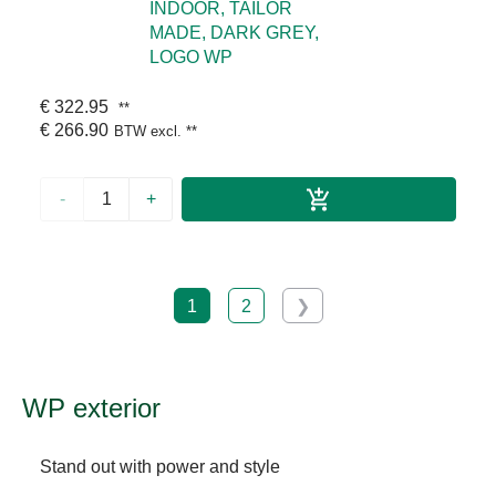
INDOOR, TAILOR
MADE, DARK GREY,
LOGO WP
€ 322.95
**
€ 266.90
BTW excl.
**
-
+
1
2
❯
WP exterior
Stand out with power and style