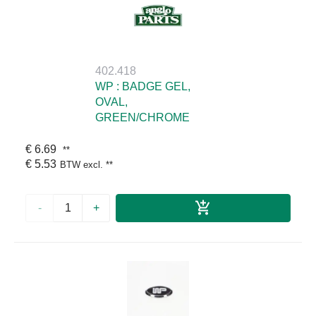
402.418
WP : BADGE GEL,
OVAL,
GREEN/CHROME
€ 6.69
**
€ 5.53
BTW excl.
**
-
+