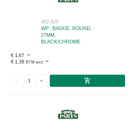
402.425
WP : BADGE, ROUND,
27MM,
BLACK/CHROME
€ 1.67
**
€ 1.38
BTW excl.
**
-
+