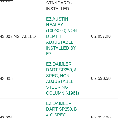
43.004
STANDARD -
INSTALLED
EZ AUSTIN
HEALEY
(100/3000) NON
€ 2,857.00
43.002INSTALLED
DEPTH
ADJUSTABLE
INSTALLED BY
EZ
EZ DAIMLER
DART SP250, A
SPEC, NON
€ 2,593.50
43.005
ADJUSTABLE
STEERING
COLUMN (-1961)
EZ DAIMLER
DART SP250, B
& C SPEC,
€ 2,257.00
43.006