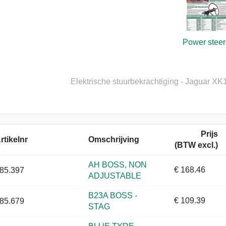
Power steer
Elektrische stuurbekrachtiging - Jaguar X
Prijs
rtikelnr
Omschrijving
(
BTW excl.
)
AH BOSS, NON
€ 168.46
85.397
ADJUSTABLE
B23A BOSS -
€ 109.39
85.679
STAG