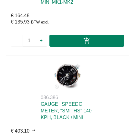
MINI MK1-MK2
€ 164.48
€ 135.93
BTW excl.
-
+
086.386
GAUGE : SPEEDO
METER, "SMITHS" 140
KPH, BLACK / MINI
€ 403.10
**