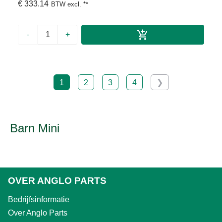
€ 333.14
BTW excl.
**
-
+
1
2
3
4
❯
Barn Mini
OVER ANGLO PARTS
Bedrijfsinformatie
Over Anglo Parts