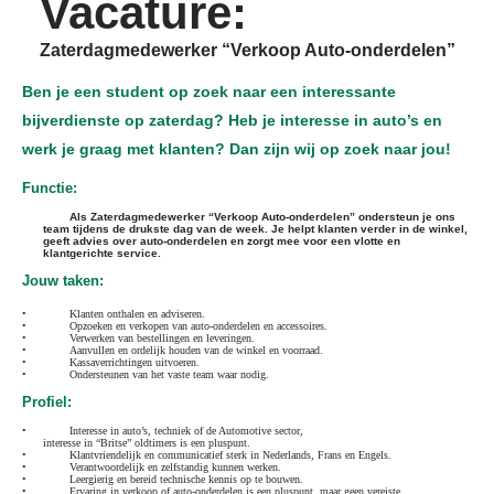
Vacature:
Zaterdagmedewerker “Verkoop Auto-onderdelen”
Ben je een student op zoek naar een interessante
bijverdienste op zaterdag? Heb je interesse in auto’s en
werk je graag met klanten? Dan zijn wij op zoek naar jou!
Functie:
Als Zaterdagmedewerker “Verkoop Auto-onderdelen” ondersteun je ons
team tijdens de drukste dag van de week. Je helpt klanten verder in de winkel,
geeft advies over auto-onderdelen en zorgt mee voor een vlotte en
klantgerichte service.
Jouw taken:
•
Klanten onthalen en adviseren.
•
Opzoeken en verkopen van auto-onderdelen en accessoires.
•
Verwerken van bestellingen en leveringen.
•
Aanvullen en ordelijk houden van de winkel en voorraad.
•
Kassaverrichtingen uitvoeren.
•
Ondersteunen van het vaste team waar nodig.
Profiel:
•
Interesse in auto’s, techniek of de Automotive sector,
interesse in “Britse” oldtimers is een pluspunt.
•
Klantvriendelijk en communicatief sterk in Nederlands, Frans en Engels.
•
Verantwoordelijk en zelfstandig kunnen werken.
•
Leergierig en bereid technische kennis op te bouwen.
•
Ervaring in verkoop of auto-onderdelen is een pluspunt, maar geen vereiste.