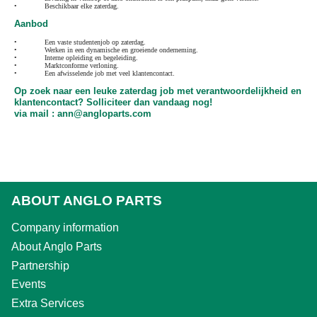
•
Beschikbaar elke zaterdag.
Aanbod
•
Een vaste studentenjob op zaterdag.
•
Werken in een dynamische en groeiende onderneming.
•
Interne opleiding en begeleiding.
•
Marktconforme verloning.
•
Een afwisselende job met veel klantencontact.
Op zoek naar een leuke zaterdag job met verantwoordelijkheid en
klantencontact? Solliciteer dan vandaag nog!
via mail : ann@angloparts.com
ABOUT ANGLO PARTS
Company information
About Anglo Parts
Partnership
Events
Extra Services