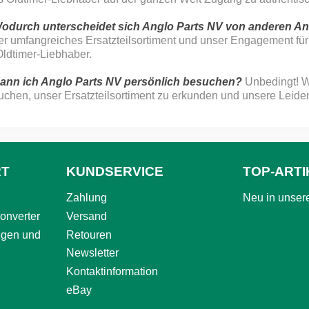
Wodurch unterscheidet sich Anglo Parts NV von anderen A
er umfangreiches Ersatzteilsortiment und unser Engagement fü
Oldtimer-Liebhaber.
Kann ich Anglo Parts NV persönlich besuchen?
Unbedingt! W
chen, unser Ersatzteilsortiment zu erkunden und unsere Leiden
RT
KUNDSERVICE
TOP-ARTI
Zahlung
Neu in unse
onverter
Versand
ngen und
Retouren
Newsletter
Kontaktinformation
eBay