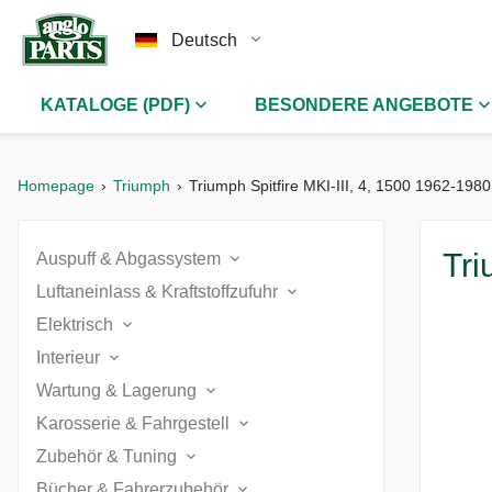
Deutsch
KATALOGE (PDF)
BESONDERE ANGEBOTE
Homepage
Triumph
Triumph Spitfire MKI-III, 4, 1500 1962-1980
Tri
Auspuff & Abgassystem
Luftaneinlass & Kraftstoffzufuhr
Abgaskrümmer (2)
Elektrisch
Ansaugkrümmer (1)
Abgasreinigung (2)
Interieur
Armaturenbrett & Komponenten (3)
Kraftstoffleitungen (2)
Wartung & Lagerung
Armaturenbrett & Komponenten (4)
Auspuffanlage & Halterungen (4)
Batterie, Anlasser, Lichtmaschine & Alternator (1)
Karosserie & Fahrgestell
Auffangwanne (2)
Kraftstofftanks & -pumpen (1)
Innenausstattung (5)
Speichenräder & Beschläge (1)
Zubehör & Tuning
Aufkleber & Abzeichen (4)
Beleuchtung (3)
Autoschutzdecken (2)
Luftfilter (2)
Bücher & Fahrerzubehör