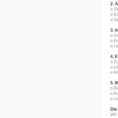
2. 
o S
o Kü
o S
3. 
o S
o K
o L
4. 
o Z
o L
o A
5. 
o B
o A
o L
Die
Wir 