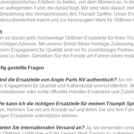
unvergleichliches Erlebnis zu bieten, von dem Moment an, in d
er aufregenden Fahrt, die darauf folgt. Wir sind stolz darauf, meh
 Bewahrung des Vermächtnisses des Triumph Spitfire. Unser Enga
denzufriedenheit macht uns zur bevorzugten Wahl für Oldtimer-
t
 es darum geht, hochwertige Oldtimer-Ersatzteile für Ihren Triu
richtigen Adresse. Mit unserer British Motor Heritage-Zulassun
rem Engagement für Qualität sind wir Ihr zuverlässiger Partner
and zu halten. Genießen Sie die Freude am Fahren eines restau
fig gestellte Fragen
Sind die Ersatzteile von Anglo Parts NV authentisch?
Als ein
r Engagement für Qualität und Authentizität unerschütterlich. 
oduktionen oder echte offizielle Händler-Ersatzteile und Zubeh
Wie kann ich die richtigen Ersatzteile für meinen Triumph Spi
en. Nehmen Sie mit uns Kontakt auf und teilen Sie uns Ihre Fah
tigen Ersatzteile unterstützen können.
Bieten Sie internationalen Versand an?
Ja, wir versenden unser
s Oldtimer-Liebhaber auf der ganzen Welt Zugang zu authentisc