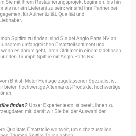
em Sie mit Ihrem Restaurierungsprojekt beginnen, bis hin
r als nur ein Lieferant zu sein; wir sind Ihre Partner bei
gement für Authentizität, Qualität und
Liebhaber.
mph Spitfire zu finden, sind Sie bei Anglo Parts NV an
g, unserem umfangreichen Ersatzteilsortiment und
, wenn es darum geht, Ihren Oldtimer in einem tadellosen
rierten Triumph Spitfire mit Anglo Parts NV.
 vom British Motor Heritage zugelassener Spezialist ist
Wir bieten hochwertige Aftermarket-Produkte, hochwertige
ör an.
tfire finden?
Unser Expertenteam ist bereit, Ihnen zu
rzeugdaten mit, damit wir Sie bei der Auswahl der
e Qualitäts-Ersatzteile weltweit, um sicherzustellen,
hen Triumph Spitfire-Teilen haben.