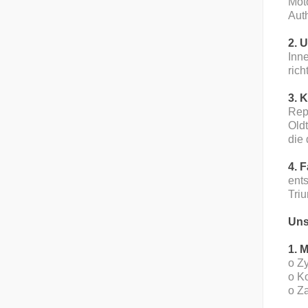
Moto
Auth
2. 
Inne
rich
3. 
Rep
Oldt
die 
4. 
ents
Triu
Uns
1. 
o Z
o K
o Z