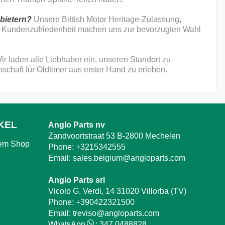
nbietern?
Unsere British Motor Heritage-Zulassung,
r Kundenzufriedenheit machen uns zur bevorzugten Wahl
ir laden alle Liebhaber ein, unseren Standort zu
schaft für Oldtimer aus erster Hand zu erleben.
KEL
Anglo Parts nv
Zandvoortstraat 53 B-2800 Mechelen
rem Shop
Phone:
+3215342555
Email:
sales.belgium@angloparts.com
Anglo Parts srl
Vicolo G. Verdi, 14 31020 Villorba (TV)
Phone:
+390422321500
Email:
treviso@angloparts.com
WhatsApp
:
347 0488828