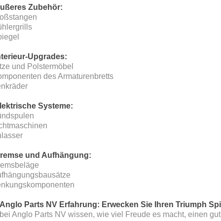
Äußeres Zubehör:
toßstangen
hlergrills
piegel
Interieur-Upgrades:
itze und Polstermöbel
omponenten des Armaturenbretts
enkräder
Elektrische Systeme:
ündspulen
ichtmaschinen
nlasser
Bremse und Aufhängung:
remsbeläge
ufhängungsbausätze
enkungskomponenten
 Anglo Parts NV Erfahrung: Erwecken Sie Ihren Triumph Spi
bei Anglo Parts NV wissen, wie viel Freude es macht, einen gut 