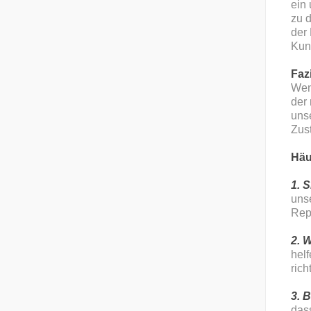
ein 
zu d
der
Kun
Fazi
Wenn
der 
unse
Zust
Häu
1. 
unse
Repr
2. 
helf
rich
3. 
das