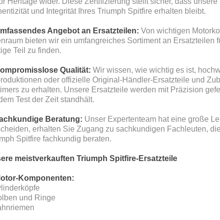
r Heritage wider. Diese Zertifizierung stellt sicher, dass unse
entizität und Integrität Ihres Triumph Spitfire erhalten bleibt.
Umfassendes Angebot an Ersatzteilen:
Von wichtigen Motorkom
nraum bieten wir ein umfangreiches Sortiment an Ersatzteilen fü
tige Teil zu finden.
Kompromisslose Qualität:
Wir wissen, wie wichtig es ist, hoch
roduktionen oder offizielle Original-Händler-Ersatzteile und Z
imers zu erhalten. Unsere Ersatzteile werden mit Präzision gef
dem Test der Zeit standhält.
Fachkundige Beratung:
Unser Expertenteam hat eine große Lei
cheiden, erhalten Sie Zugang zu sachkundigen Fachleuten, die S
mph Spitfire fachkundig beraten.
ere meistverkauften Triumph Spitfire-Ersatzteile
Motor-Komponenten:
ylinderköpfe
olben und Ringe
ahnriemen