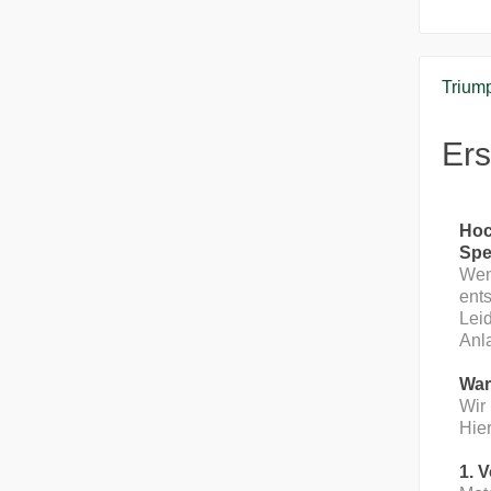
Triump
Ers
Hoc
Spe
Wenn
ents
Leid
Anla
War
Wir 
Hier
1. 