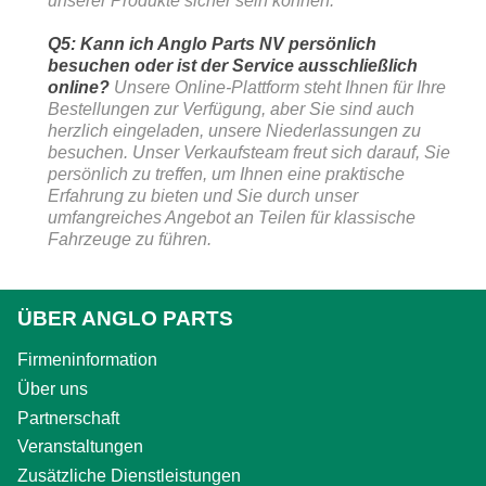
unserer Produkte sicher sein können.
Q5: Kann ich Anglo Parts NV persönlich
besuchen oder ist der Service ausschließlich
online?
Unsere Online-Plattform steht Ihnen für Ihre
Bestellungen zur Verfügung, aber Sie sind auch
herzlich eingeladen, unsere Niederlassungen zu
besuchen. Unser Verkaufsteam freut sich darauf, Sie
persönlich zu treffen, um Ihnen eine praktische
Erfahrung zu bieten und Sie durch unser
umfangreiches Angebot an Teilen für klassische
Fahrzeuge zu führen.
ÜBER ANGLO PARTS
Firmeninformation
Über uns
Partnerschaft
Veranstaltungen
Zusätzliche Dienstleistungen