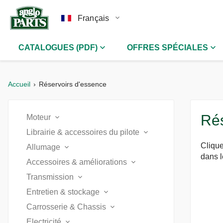
Français
CATALOGUES (PDF)
OFFRES SPÉCIALES
Accueil
Réservoirs d'essence
Rés
Moteur
Librairie & accessoires du pilote
Accelerateur & contrôle moteur (2)
Clique
Allumage
Accessoires (11)
dans 
Carburateurs (8)
Accessoires & améliorations
Allumage (2)
Autocollants & plaques émaillées (2)
Transmission
Amélioration moteur (10)
Circuit d'huile (2)
Allumage électronique (1)
Entretien & stockage
Arbre de transmission (1)
Catalogues (1)
Amélioration refroidissement (2)
Culasse (6)
Carrosserie & Chassis
Atelier & outillage (4)
Pièces importantes (2)
Boite de vitesse manuelle (4)
Chapeaux & gants (2)
Electricité