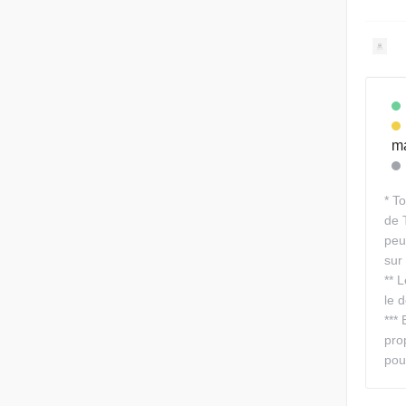
ma
*
To
de 
peu
sur
**
L
le d
***
pro
pou