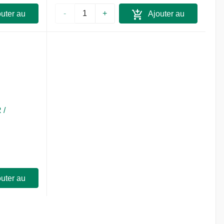
-
+
uter au
Ajouter au
ier
panier
 /
uter au
ier