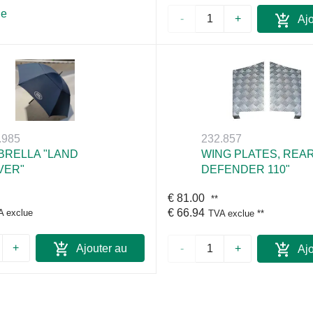
le
-
+
Ajo
pan
.985
232.857
BRELLA "LAND
WING PLATES, REAR
VER"
DEFENDER 110"
€ 81.00
**
€ 66.94
A exclue
TVA exclue
**
+
Ajouter au
-
+
Ajo
panier
pan