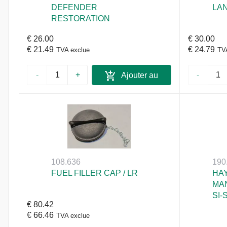
DEFENDER
LA
RESTORATION
€ 26.00
€ 30.00
€ 21.49
€ 24.79
TVA exclue
TV
-
+
-
Ajouter au
panier
108.636
190
FUEL FILLER CAP / LR
HA
MAN
SI-
€ 80.42
€ 66.46
TVA exclue