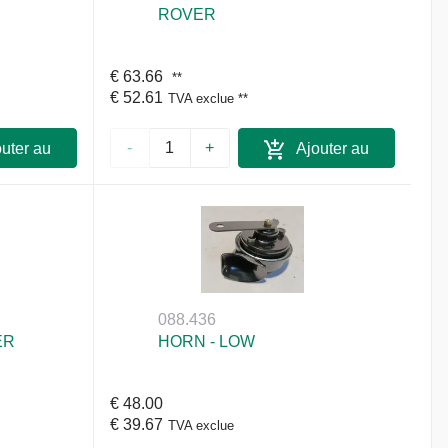
ROVER
€ 63.66
**
€ 52.61
TVA exclue
**
-
+
uter au
Ajouter au
ier
panier
088.436
ER
HORN - LOW
€ 48.00
€ 39.67
TVA exclue