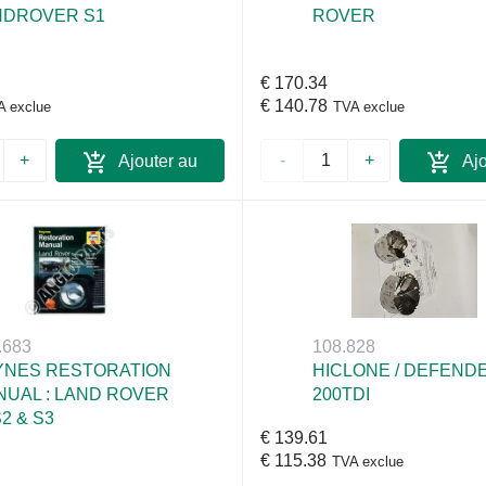
NDROVER S1
ROVER
€ 170.34
€ 140.78
A exclue
TVA exclue
+
-
+
Ajouter au
Ajo
panier
pan
.683
108.828
YNES RESTORATION
HICLONE / DEFEND
UAL : LAND ROVER
200TDI
S2 & S3
€ 139.61
€ 115.38
TVA exclue