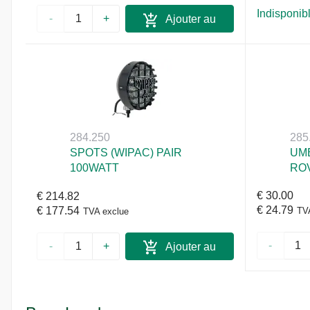
Indisponib
-
+
Ajouter au
panier
284.250
285
SPOTS (WIPAC) PAIR
UM
100WATT
RO
€ 30.00
€ 214.82
€ 24.79
€ 177.54
TV
TVA exclue
-
-
+
Ajouter au
panier