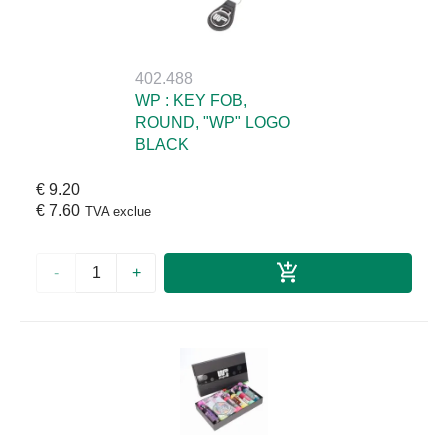
402.488
WP : KEY FOB,
ROUND, "WP" LOGO
BLACK
€ 9.20
€ 7.60
TVA exclue
-
+