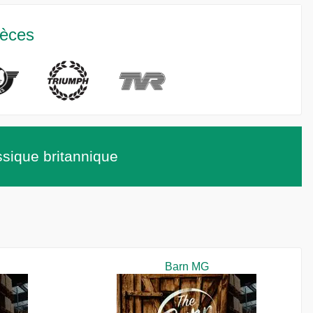
ièces
ssique britannique
Barn MG