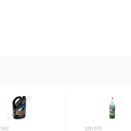
.502
330.070