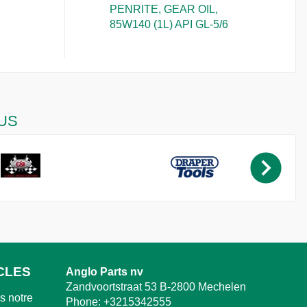
PENRITE, GEAR OIL,
85W140 (1L) API GL-5/6
US
CLES
Anglo Parts nv
Zandvoortstraat 53 B-2800 Mechelen
 notre
Phone:
+3215342555