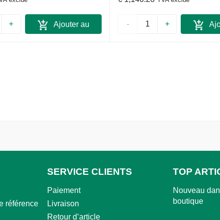
+
-
+
Ajouter au
Ajo
panier
pan
SERVICE CLIENTS
TOP ARTI
Paiement
Nouveau dans
boutique
e référence
Livraison
Retour d’article