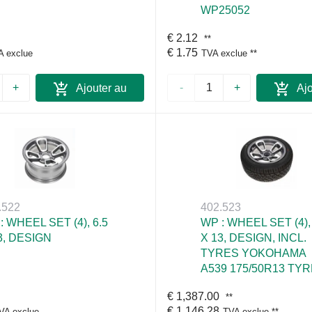
WP25052
€ 2.12
**
€ 1.75
A exclue
TVA exclue
**
+
-
+
Ajouter au
Ajo
panier
pan
.522
402.523
: WHEEL SET (4), 6.5
WP : WHEEL SET (4),
3, DESIGN
X 13, DESIGN, INCL.
TYRES YOKOHAMA
A539 175/50R13 TY
€ 1,387.00
**
€ 1,146.28
VA exclue
TVA exclue
**