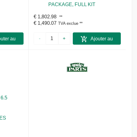
PACKAGE, FULL KIT
€ 1,802.98
**
€ 1,490.07
TVA exclue
**
-
+
uter au
Ajouter au
ier
panier
 6.5
RES