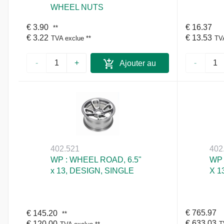
WHEEL NUTS
€ 3.90
€ 16.37
**
€ 3.22
€ 13.53
TVA exclue
**
TV
-
+
-
Ajouter au
panier
402.521
402
WP : WHEEL ROAD, 6.5"
WP 
x 13, DESIGN, SINGLE
X 1
€ 765.97
€ 145.20
**
€ 633.03
€ 120.00
T