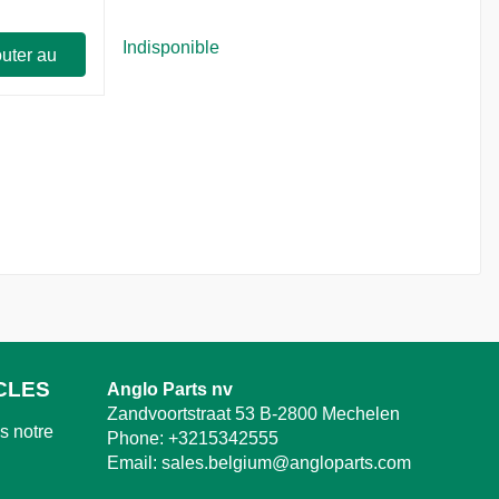
Indisponible
uter au
ier
CLES
Anglo Parts nv
Zandvoortstraat 53 B-2800 Mechelen
 notre
Phone:
+3215342555
Email:
sales.belgium@angloparts.com