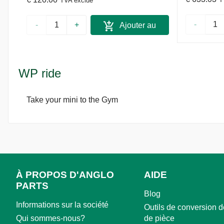
TVA exclue
**
-
-
+
Ajouter au
panier
WP ride
Take your mini to the Gym
À PROPOS D'ANGLO
AIDE
PARTS
Blog
Informations sur la société
Outils de conversion d
Qui sommes-nous?
de pièce