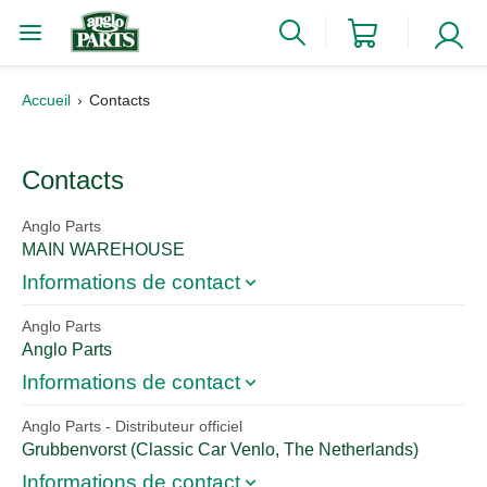
Accueil
Contacts
Contacts
Anglo Parts
MAIN WAREHOUSE
Informations de contact
Anglo Parts nv
Anglo Parts
Zandvoortstraat 53 B-2800 Mechelen
Anglo Parts
Téléphone
:
+3215342555
Informations de contact
Email
:
sales.belgium@angloparts.com
Spain
Anglo Parts
- Distributeur officiel
Horaires d'ouvertures
:
CARRER DE LA MILANA 50 08810 SANT PERE DE
Grubbenvorst (Classic Car Venlo, The Netherlands)
Shop: Monday to Friday: from 9.30 am to 17.30pm.
RIBES
Informations de contact
Saturday: from 9.30 am to 16.00 pm.