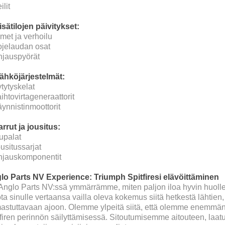
ilit
isätilojen päivitykset:
imet ja verhoilu
ojelaudan osat
hjauspyörät
Sähköjärjestelmät:
tytyskelat
ihtovirtageneraattorit
ynnistinmoottorit
arrut ja jousitus:
upalat
usitussarjat
hjauskomponentit
lo Parts NV Experience: Triumph Spitfiresi elävöittäminen
Anglo Parts NV:ssä ymmärrämme, miten paljon iloa hyvin huolle
ota sinulle vertaansa vailla oleva kokemus siitä hetkestä lähtien
mastuttavaan ajoon. Olemme ylpeitä siitä, että olemme enemmän
firen perinnön säilyttämisessä. Sitoutumisemme aitouteen, laatu