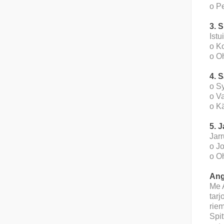
o Pe
3. S
Istu
o K
o O
4. 
o Sy
o Va
o Kä
5. J
Jarr
o Jo
o O
Ang
Me 
tarj
rie
Spit