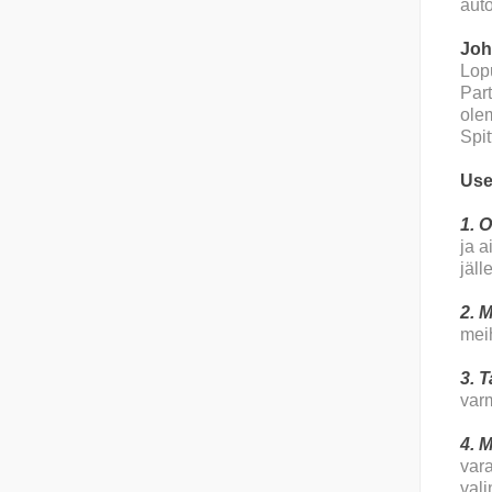
auto
Joh
Lopu
Par
ole
Spit
Use
1. 
ja a
jäll
2. 
meih
3. 
varm
4. 
var
vali