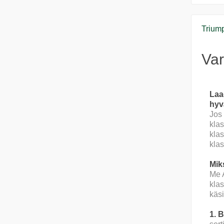
Triump
Var
Laa
hyv
Jos 
kla
klas
klas
Mik
Me 
klas
käs
1. 