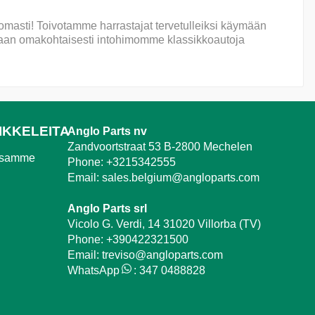
omasti! Toivotamme harrastajat tervetulleiksi käymään
an omakohtaisesti intohimomme klassikkoautoja
IKKELEITA
Anglo Parts nv
Zandvoortstraat 53 B-2800 Mechelen
ssamme
Phone:
+3215342555
Email:
sales.belgium@angloparts.com
Anglo Parts srl
Vicolo G. Verdi, 14 31020 Villorba (TV)
Phone:
+390422321500
Email:
treviso@angloparts.com
WhatsApp
:
347 0488828