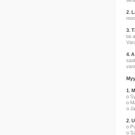
sert
2. 
moot
3. 
tai 
Var
4. 
saat
var
Myy
1. 
o Sy
o M
o J
2. U
o Pu
o Sä