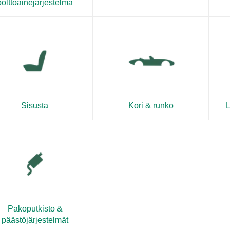
polttoainejärjestelmä
Sisusta
Kori & runko
L
Pakoputkisto &
päästöjärjestelmät