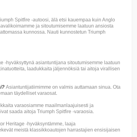
iumph Spitfire -autoosi, älä etsi kauempaa kuin Anglo
osavalikoimamme ja sitoutumisemme laatuun ansiosta
mattomassa kunnossa. Nauti kunnostetun Triumph
age -hyväksyttynä asiantuntijana sitoutumisemme laatuun
tuotteita, laadukkaita jäljennöksiä tai aitoja virallisen
ni?
Asiantuntijatiimimme on valmis auttamaan sinua. Ota
semaan täydelliset varaosat.
ukkaita varaosiamme maailmanlaajuisesti ja
vat saada aitoja Triumph Spitfire -varaosia.
tor Heritage -hyväksyntämme, laaja
evät meistä klassikkoautojen harrastajien ensisijaisen