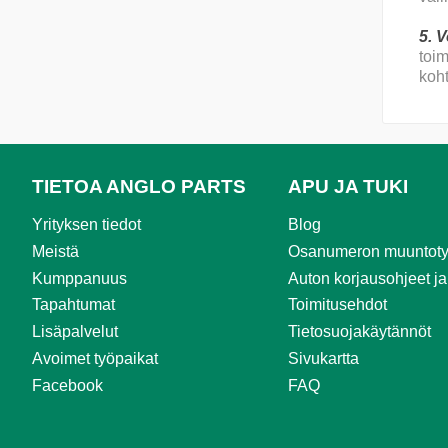
5. 
toi
koh
TIETOA ANGLO PARTS
APU JA TUKI
Yrityksen tiedot
Blog
Meistä
Osanumeron muuntoty
Kumppanuus
Auton korjausohjeet ja
Tapahtumat
Toimitusehdot
Lisäpalvelut
Tietosuojakäytännöt
Avoimet työpaikat
Sivukartta
Facebook
FAQ