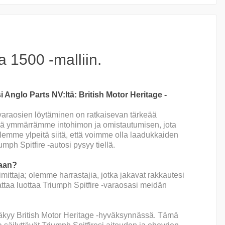
a 1500 -malliin.
Anglo Parts NV:ltä: British Motor Heritage -
n varaosien löytäminen on ratkaisevan tärkeää
sä ymmärrämme intohimon ja omistautumisen, jota
lemme ylpeitä siitä, että voimme olla laadukkaiden
mph Spitfire -autosi pysyy tiellä.
taan?
ttaja; olemme harrastajia, jotka jakavat rakkautesi
ttaa luottaa Triumph Spitfire -varaosasi meidän
kyy British Motor Heritage -hyväksynnässä. Tämä