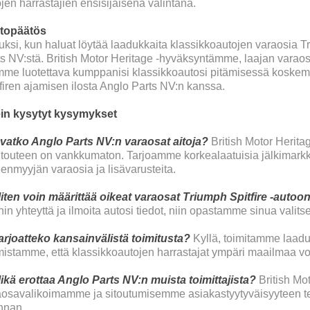
jen harrastajien ensisijaisena valintana.
topäätös
ksi, kun haluat löytää laadukkaita klassikkoautojen varaosia Tr
ts NV:stä. British Motor Heritage -hyväksyntämme, laajan vara
mme luotettava kumppanisi klassikkoautosi pitämisessä koske
firen ajamisen ilosta Anglo Parts NV:n kanssa.
in kysytyt kysymykset
Ovatko Anglo Parts NV:n varaosat aitoja?
British Motor Herit
itouteen on vankkumaton. Tarjoamme korkealaatuisia jälkimarkkina
eenmyyjän varaosia ja lisävarusteita.
Miten voin määrittää oikeat varaosat Triumph Spitfire -autoo
in yhteyttä ja ilmoita autosi tiedot, niin opastamme sinua valit
Tarjoatteko kansainvälistä toimitusta?
Kyllä, toimitamme laad
istamme, että klassikkoautojen harrastajat ympäri maailmaa voi
Mikä erottaa Anglo Parts NV:n muista toimittajista?
British Mo
aosavalikoimamme ja sitoutumisemme asiakastyytyväisyyteen tek
nnan.