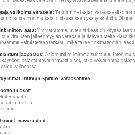
ifiointi takaa, että varaosamme täyttävät korkeimmat standardit j
Laaja valikoima varaosia:
Tarjoamme laajan varaosavalikoiman, j
torin osista monimutkaisiin sisustuksen yksityiskohtiin. Oikea
Tinkimätön laatu:
Ymmärrämme, miten tärkeää on käyttää laadukka
aitoja virallisen jälleenmyyjän varaosia ja lisävarusteita klassik
aosamme valmistetaan tarkasti, mikä takaa tinkimättömän laadun
Asiantuntijaopastus:
Asiantuntijatiimimme suhtautuu intohimoise
 käyttöösi asiantuntevat ammattilaiset, jotka voivat antaa asian
aosien valinnassa.
dyimmät Triumph Spitfire -varaosamme
Moottorin osat:
linterinpäitä
ännät ja renkaat
akohihnat
lkoiset lisävarusteet:
skurit
leiköt