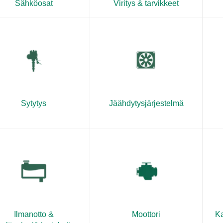
Sähköosat
Viritys & tarvikkeet
Sytytys
Jäähdytysjärjestelmä
Ilmanotto &
Moottori
Ka