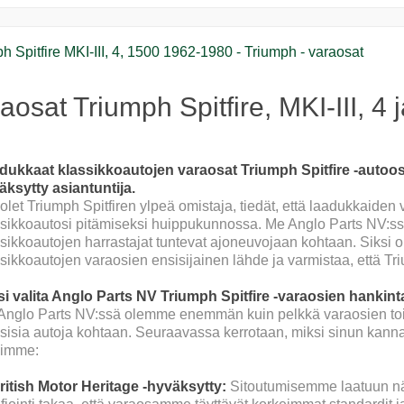
h Spitfire MKI-III, 4, 1500 1962-1980 - Triumph - varaosat
aosat Triumph Spitfire, MKI-III, 4 j
dukkaat klassikkoautojen varaosat Triumph Spitfire -autoosi 
äksytty asiantuntija.
olet Triumph Spitfiren ylpeä omistaja, tiedät, että laadukkaide
ssikkoautosi pitämiseksi huippukunnossa. Me Anglo Parts NV:s
sikkoautojen harrastajat tuntevat ajoneuvojaan kohtaan. Siksi o
sikkoautojen varaosien ensisijainen lähde ja varmistaa, että Triu
si valita Anglo Parts NV Triumph Spitfire -varaosien hankin
Anglo Parts NV:ssä olemme enemmän kuin pelkkä varaosien toimi
sisia autoja kohtaan. Seuraavassa kerrotaan, miksi sinun kanna
iimme:
British Motor Heritage -hyväksytty:
Sitoutumisemme laatuun nä