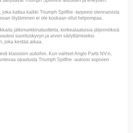
a säilyttävät Triumph Spitfiresi aitouden ja eheyden.
oka kattaa kaikki Triumph Spitfire -tarpeesi olennaisista
n osan löytäminen ei ole koskaan ollut helpompaa.
ita jälkimarkkinatuotteita, korkealaatuisia jäljennöksiä
koautosi suorituskyvyn ja arvon säilyttämiseksi.
, joka kestää aikaa.
sti klassisiin autoihin. Kun valitset Anglo Parts NV:n,
tuntevaa opastusta Triumph Spitfire -autoosi sopivien