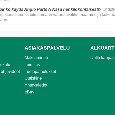
Voinko käydä Anglo Parts NV:ssä henkilökohtaisesti?
Ehdott
mipisteessämme, tutustumaan varaosavalikoimaamme ja kokema
taan.
ASIAKASPALVELU
ALKUART
Maksaminen
Uutta kaupa
ökalu
Toimitus
 ohjevideot
Tuotepalautukset
Uutiskirje
Yhteystiedot
eBay