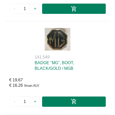
-
+
141.549
BADGE "MG", BOOT,
BLACK/GOLD / MGB
€ 19.67
€ 16.26
Ilman ALV
-
+