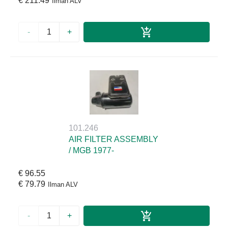
€ 211.49
Ilman ALV
-
+
101.246
AIR FILTER ASSEMBLY
/ MGB 1977-
€ 96.55
€ 79.79
Ilman ALV
-
+