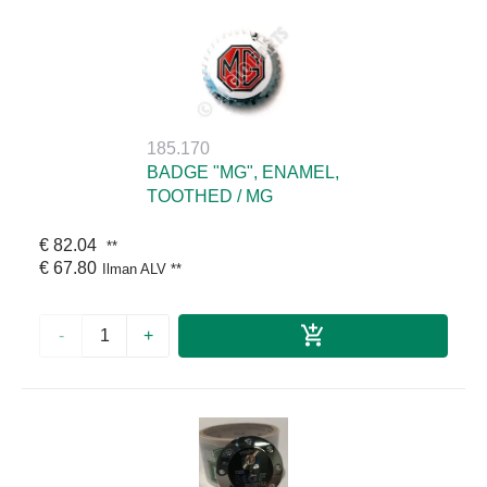
185.170
BADGE "MG", ENAMEL,
TOOTHED / MG
€ 82.04
**
€ 67.80
Ilman ALV
**
-
+