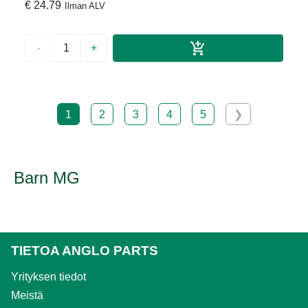
€ 24.79
Ilman ALV
-
+
1
2
3
4
5
❯
Barn MG
TIETOA ANGLO PARTS
Yrityksen tiedot
Meistä