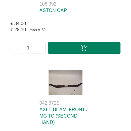
108.992
ASTON CAP
€ 34.00
€ 28.10
Ilman ALV
-
+
042.372S
AXLE BEAM, FRONT /
MG TC (SECOND
HAND)