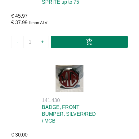
SPRITE up to 75
€ 45.97
€ 37.99
Ilman ALV
-
+
141.430
BADGE, FRONT
BUMPER, SILVER/RED
/ MGB
€ 30.00