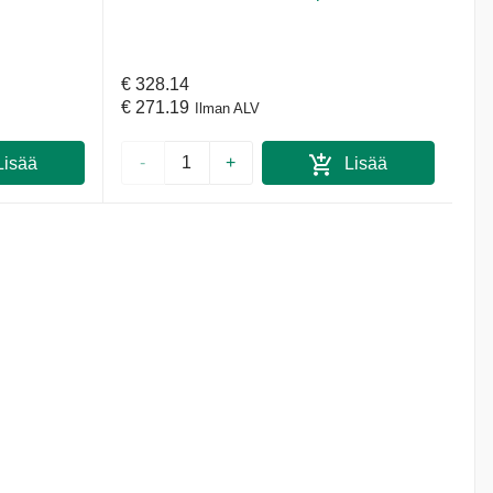
€ 328.14
€ 271.19
Ilman ALV
-
+
isää
Lisää
koriin
ostoskoriin