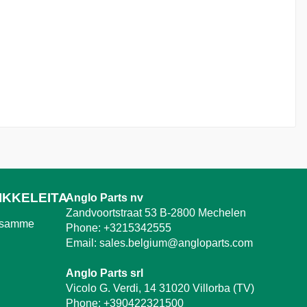
IKKELEITA
Anglo Parts nv
Zandvoortstraat 53 B-2800 Mechelen
ssamme
Phone:
+3215342555
Email:
sales.belgium@angloparts.com
Anglo Parts srl
Vicolo G. Verdi, 14 31020 Villorba (TV)
Phone:
+390422321500