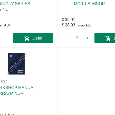
ING 'A' SERIES
MORRIS MINOR
GINE
€ 35.01
€ 28.93
man ALV
Ilman ALV
+
-
+
Lisää
L
ostoskoriin
ostos
.532
RKSHOP MANUAL :
RRIS MINOR
man ALV
**