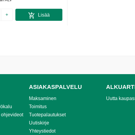
+
Lisää
ostoskoriin
ASIAKASPALVELU
ALKUART
Maksaminen
Uutta kaupa
ökalu
Toimitus
 ohjevideot
Tuotepalautukset
Uutiskirje
Yhteystiedot