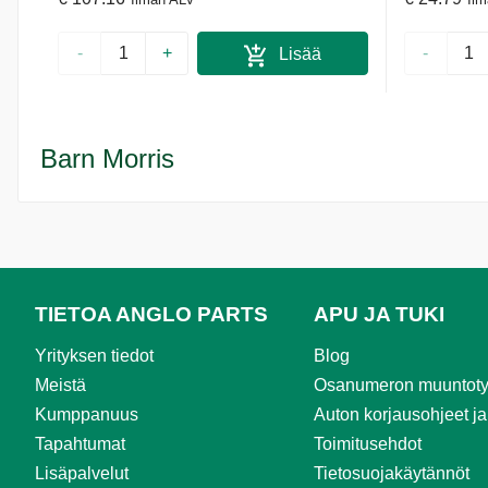
-
+
-
Lisää
ostoskoriin
Barn Morris
TIETOA ANGLO PARTS
APU JA TUKI
Yrityksen tiedot
Blog
Meistä
Osanumeron muuntoty
Kumppanuus
Auton korjausohjeet ja
Tapahtumat
Toimitusehdot
Lisäpalvelut
Tietosuojakäytännöt