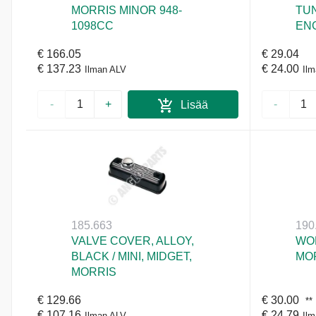
MORRIS MINOR 948-
TUN
1098CC
EN
€ 166.05
€ 29.04
€ 137.23
€ 24.00
Ilman ALV
Il
-
+
-
Lisää
ostoskoriin
185.663
190
VALVE COVER, ALLOY,
WO
BLACK / MINI, MIDGET,
MO
MORRIS
€ 129.66
€ 30.00
**
€ 107.16
€ 24.79
Ilman ALV
Il