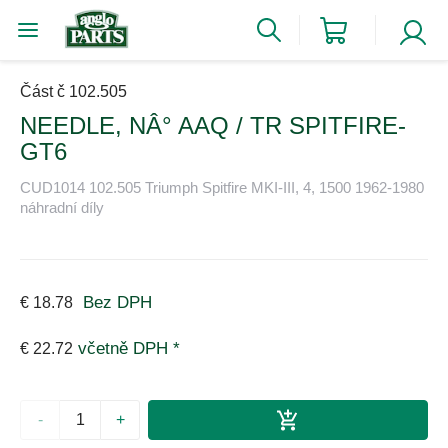
Část č 102.505
NEEDLE, NÂ° AAQ / TR SPITFIRE-
GT6
CUD1014 102.505 Triumph Spitfire MKI-III, 4, 1500 1962-1980
náhradní díly
Bez DPH
€ 18.78
včetně DPH *
€ 22.72
-
+