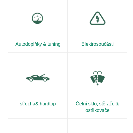
Autodoplňky & tuning
Elektrosoučásti
střecha& hardtop
Čelní sklo, stěrače &
ostřikovače