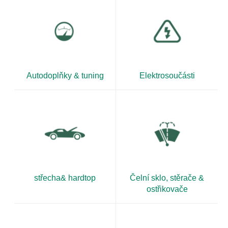
Autodoplňky & tuning
Elektrosoučásti
střecha& hardtop
Čelní sklo, stěrače &
ostřikovače