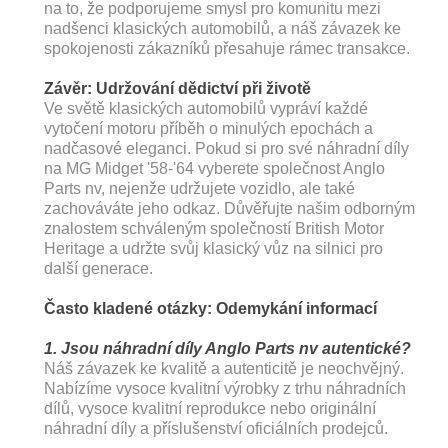
na to, že podporujeme smysl pro komunitu mezi
nadšenci klasických automobilů, a náš závazek ke
spokojenosti zákazníků přesahuje rámec transakce.
Závěr: Udržování dědictví při životě
Ve světě klasických automobilů vypráví každé
vytočení motoru příběh o minulých epochách a
nadčasové eleganci. Pokud si pro své náhradní díly
na MG Midget '58-'64 vyberete společnost Anglo
Parts nv, nejenže udržujete vozidlo, ale také
zachováváte jeho odkaz. Důvěřujte našim odborným
znalostem schváleným společností British Motor
Heritage a udržte svůj klasický vůz na silnici pro
další generace.
Často kladené otázky: Odemykání informací
1. Jsou náhradní díly Anglo Parts nv autentické?
Náš závazek ke kvalitě a autenticitě je neochvějný.
Nabízíme vysoce kvalitní výrobky z trhu náhradních
dílů, vysoce kvalitní reprodukce nebo originální
náhradní díly a příslušenství oficiálních prodejců.