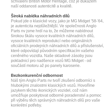
schválení British Motor Heritage, což je důkazem
naší oddanosti autenticitě a kvalitě.
Široká nabídka náhradních dílů
Pokud jde o klasické vozy, jako je MG Midget '58-'64,
je autenticita nejdůležitější. Ve společnosti Anglo
Parts nv jsme hrdí na to, že můžeme nabídnout
širokou škálu vysoce kvalitních náhradních dílů,
vysoce kvalitních reprodukcí nebo originálních
oficiálních prodejních náhradních dílů a příslušenství,
které odpovídají původním specifikacím vašeho
ceněného vozidla. Naše skladové zásoby jsou
pokladnicí pro nadšence vozů MG Midget - od
součástí motoru až po panely karoserie.
Bezkonkurenční odbornost
Náš tým Anglo Parts nv tvoří zkušení odborníci s
hlubokými znalostmi klasických vozů. Hovoříme
jazykem těchto ikonických vozidel, což nám
umožňuje poskytovat odborné poradenství a pomoc
při výběru těch správných náhradních dílů pro vaše
konkrétní potřeby.