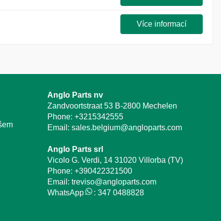
Více informací
Anglo Parts nv
Zandvoortstraat 53 B-2800 Mechelen
Phone:
+3215342555
ašem
Email:
sales.belgium@angloparts.com
Anglo Parts srl
Vicolo G. Verdi, 14 31020 Villorba (TV)
Phone:
+390422321500
Email:
treviso@angloparts.com
WhatsApp
:
347 0488828