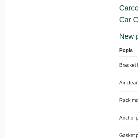
Carco
Car C
New p
Popis
Bracket 
Air clea
Rack mou
Anchor pl
Gasket 