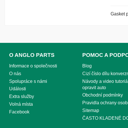
Gasket 
O ANGLO PARTS
POMOC A PODP
Informace o společnosti
Blog
O nás
Cizí číslo dílu konverzn
Spolupráce s námi
Návody a video tutoriál
opravit auto
Události
Obchodní podmínky
Extra služby
Pravidla ochrany osob
Volná místa
Sitemap
Facebook
ČASTO KLADENÉ D