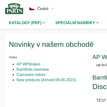
České
KATALOGY (PDF)
SPECIÁLNÍ NABÍDKY
Novinky v našem obchodě
AP W
Index
AP WPbrakes
up-to-
Barnfinds overview
Carcovers indoor
Barnf
New products (Arrived 09-06-2023)
Disc
TEST