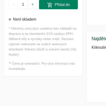
-
+
Přidat do
košíku
Není skladem
*
Všechny ceny jsou uvedeny bez nákladů na
dopravu a se standardní 21% sazbou DPH.
Najdět
Některé díly a výrobky nelze vrátit. Seznam
výjimek naleznete na našich webových
Kliknutí
stránkách Vrácení zboží a vrácení peněz (Viz
footer).
**
Cena je orientační. Pro více informací nás
kontaktujte.