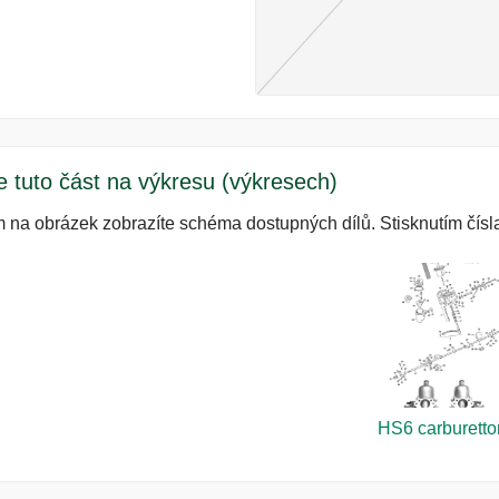
e tuto část na výkresu (výkresech)
m na obrázek zobrazíte schéma dostupných dílů. Stisknutím čísla
HS6 carburetto