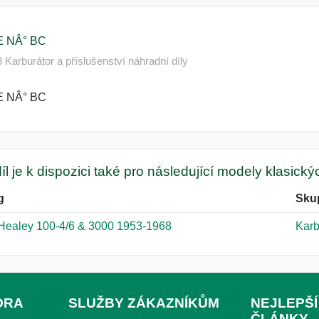
 NÂ° BC
arburátor a příslušenství náhradní díly
 NÂ° BC
íl je k dispozici také pro následující modely klasick
g
Sku
 Healey 100-4/6 & 3000 1953-1968
Karb
ORA
SLUŽBY ZÁKAZNÍKŮM
NEJLEPŠÍ
ČLÁNKY