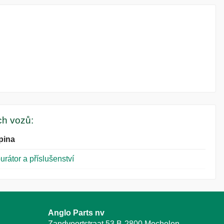
ých vozů:
pina
urátor a příslušenství
Anglo Parts nv
Zandvoortstraat 53 B-2800 Mechelen