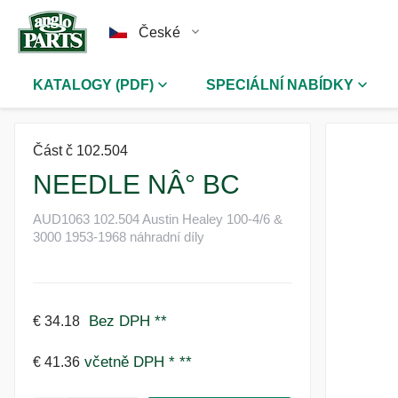
České
KATALOGY (PDF)
SPECIÁLNÍ NABÍDKY
Část č 102.504
NEEDLE NÂ° BC
AUD1063 102.504 Austin Healey 100-4/6 &
3000 1953-1968 náhradní díly
Bez DPH
**
€ 34.18
včetně DPH *
**
€ 41.36