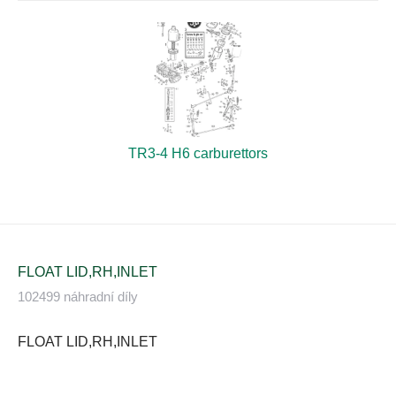
TR3-4 H6 carburettors
FLOAT LID,RH,INLET
102499 náhradní díly
FLOAT LID,RH,INLET