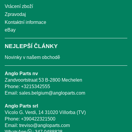
Vrácení zboží
Zpravodaj
Kontaktní informace
eBay
NEJLEPŠÍ ČLÁNKY
Novinky v našem obchodě
Anglo Parts nv
Zandvoortstraat 53 B-2800 Mechelen
Phone:
+3215342555
Email:
sales.belgium@angloparts.com
Anglo Parts srl
Vicolo G. Verdi, 14 31020 Villorba (TV)
Phone:
+390422321500
Email:
treviso@angloparts.com
WhatsApp
:
347 0488828