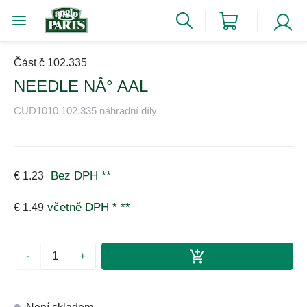
Část č 102.335
NEEDLE NÂ° AAL
CUD1010 102.335 náhradní díly
Bez DPH
**
€ 1.23
včetně DPH *
**
€ 1.49
-
+