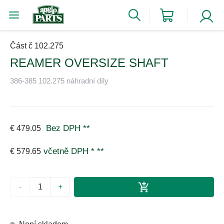
Část č 102.275
REAMER OVERSIZE SHAFT
386-385 102.275 náhradní díly
Bez DPH
**
€ 479.05
včetně DPH *
**
€ 579.65
-
+