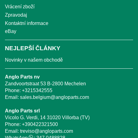
Vrácení zboží
Zpravodaj
Kontaktní informace
eBay
NEJLEPŠÍ ČLÁNKY
Novinky v našem obchodě
Anglo Parts nv
Zandvoortstraat 53 B-2800 Mechelen
Phone:
+3215342555
Email:
sales.belgium@angloparts.com
Anglo Parts srl
Vicolo G. Verdi, 14 31020 Villorba (TV)
Phone:
+390422321500
Email:
treviso@angloparts.com
WhatsApp
:
347 0488828