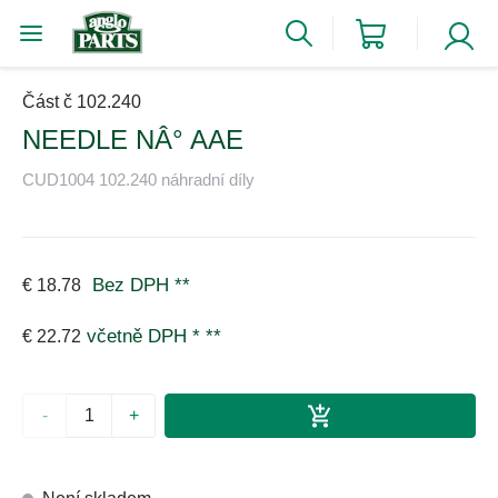
Část č 102.240
NEEDLE NÂ° AAE
CUD1004 102.240 náhradní díly
Bez DPH
**
€ 18.78
včetně DPH *
**
€ 22.72
-
+