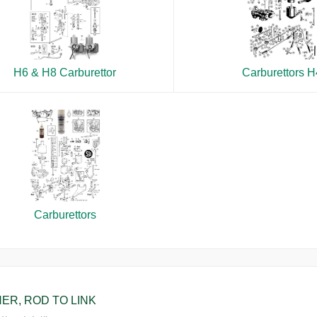
H6 & H8 Carburettor
Carburettors H
Carburettors
ER, ROD TO LINK