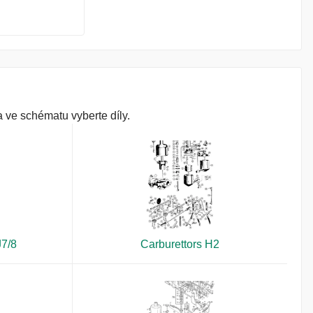
 ve schématu vyberte díly.
J7/8
Carburettors H2