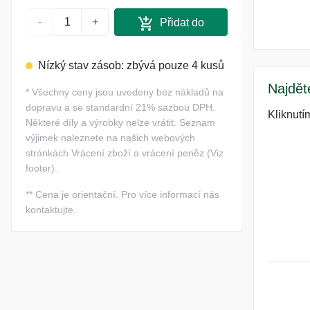
-
+
Přidat do
košíku
Nízký stav zásob: zbývá pouze 4 kusů
Najdět
*
Všechny ceny jsou uvedeny bez nákladů na
dopravu a se standardní 21% sazbou DPH.
Kliknutí
Některé díly a výrobky nelze vrátit. Seznam
výjimek naleznete na našich webových
stránkách Vrácení zboží a vrácení peněz (Viz
footer).
**
Cena je orientační. Pro více informací nás
kontaktujte.