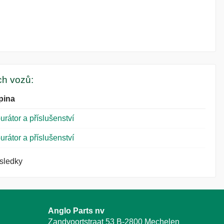
ých vozů:
pina
urátor a příslušenství
urátor a příslušenství
ýsledky
Anglo Parts nv
Zandvoortstraat 53 B-2800 Mechelen