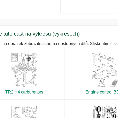
e tuto část na výkresu (výkresech)
m na obrázek zobrazíte schéma dostupných dílů. Stisknutím čísla
TR2 H4 carburettors
Engine control B