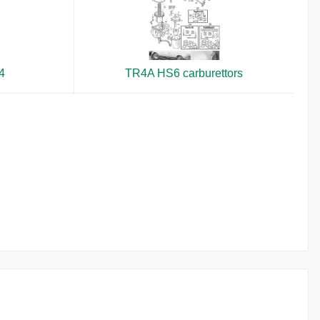
4
TR4A HS6 carburettors