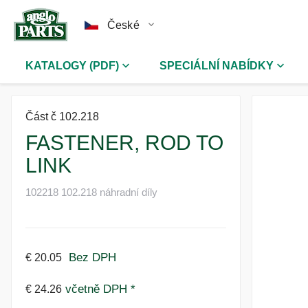
České
KATALOGY (PDF)
SPECIÁLNÍ NABÍDKY
Část č 102.218
FASTENER, ROD TO
LINK
102218 102.218 náhradní díly
Bez DPH
€ 20.05
včetně DPH *
€ 24.26