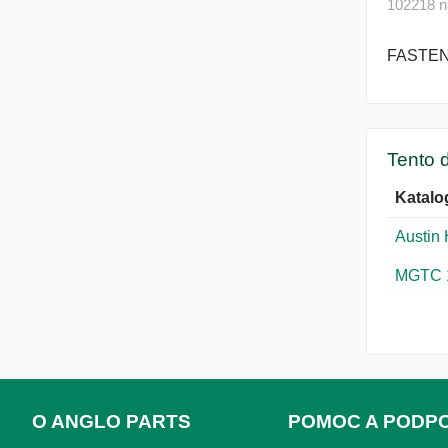
102218 n
FASTEN
Tento d
Katalo
Austin
MGTC 
O ANGLO PARTS
POMOC A PODP