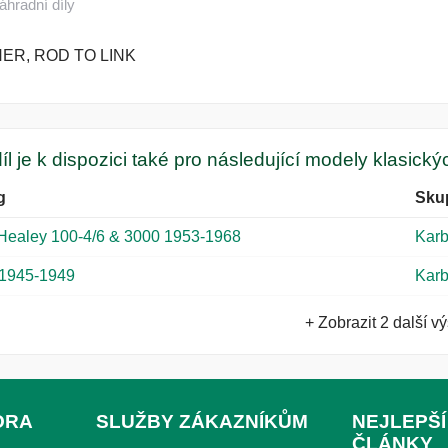
áhradní díly
ER, ROD TO LINK
íl je k dispozici také pro následující modely klasick
g
Sku
 Healey 100-4/6 & 3000 1953-1968
Karb
1945-1949
Karb
+ Zobrazit 2 další v
ORA
SLUŽBY ZÁKAZNÍKŮM
NEJLEPŠÍ
ČLÁNKY