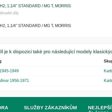
H2, 1.1/4" STANDARD / MG T, MORRIS
áhradní díly
H2, 1.1/4" STANDARD / MG T, MORRIS
íl je k dispozici také pro následující modely klasick
g
Sku
1945-1949
Karb
 Minor 1956-1971
Karb
ORA
SLUŽBY ZÁKAZNÍKŮM
NEJLEPŠÍ