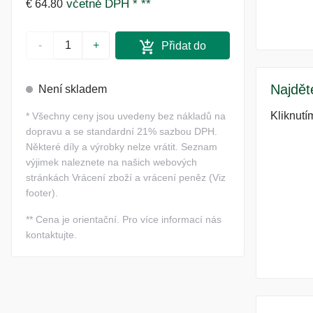
včetně DPH *
**
€ 64.80
-
+
Přidat do
košíku
Najdět
Není skladem
Kliknutí
*
Všechny ceny jsou uvedeny bez nákladů na
dopravu a se standardní 21% sazbou DPH.
Některé díly a výrobky nelze vrátit. Seznam
výjimek naleznete na našich webových
stránkách Vrácení zboží a vrácení peněz (Viz
footer).
**
Cena je orientační. Pro více informací nás
kontaktujte.