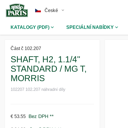
České
KATALOGY (PDF)
SPECIÁLNÍ NABÍDKY
Část č 102.207
SHAFT, H2, 1.1/4"
STANDARD / MG T,
MORRIS
102207 102.207 náhradní díly
Bez DPH
**
€ 53.55