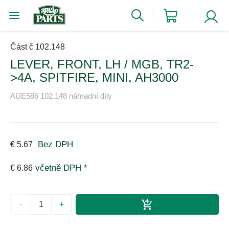
Část č 102.148
LEVER, FRONT, LH / MGB, TR2-
>4A, SPITFIRE, MINI, AH3000
AUE586 102.148 náhradní díly
Bez DPH
€ 5.67
včetně DPH *
€ 6.86
-
+