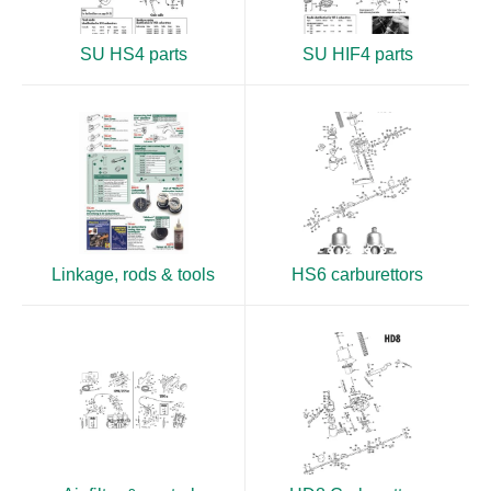
SU HS4 parts
SU HIF4 parts
Linkage, rods & tools
HS6 carburettors