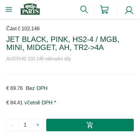
Část č 102.146
JET BLACK, PINK, HS2-4 / MGB,
MINI, MIDGET, AH, TR2->4A
AUD9142 102.146 náhradní díly
Bez DPH
€ 69.76
včetně DPH *
€ 84.41
-
+