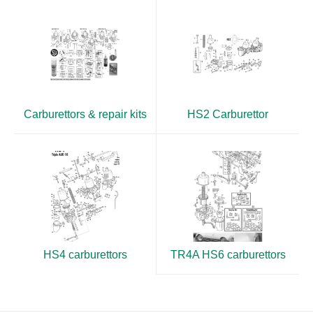
Carburettors & repair kits
HS2 Carburettor
HS4 carburettors
TR4A HS6 carburettors