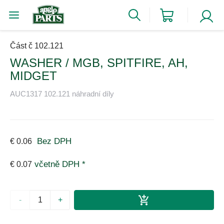
Část č 102.121
WASHER / MGB, SPITFIRE, AH,
MIDGET
AUC1317 102.121 náhradní díly
Bez DPH
€ 0.06
včetně DPH *
€ 0.07
-
+