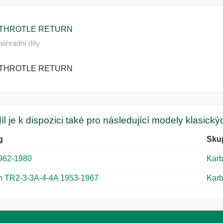
 THROTLE RETURN
áhradní díly
 THROTLE RETURN
íl je k dispozici také pro následující modely klasick
g
Sku
962-1980
Karb
h TR2-3-3A-4-4A 1953-1967
Karb