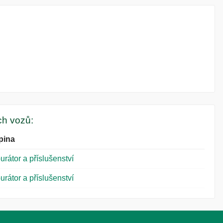
ých vozů:
pina
urátor a příslušenství
urátor a příslušenství