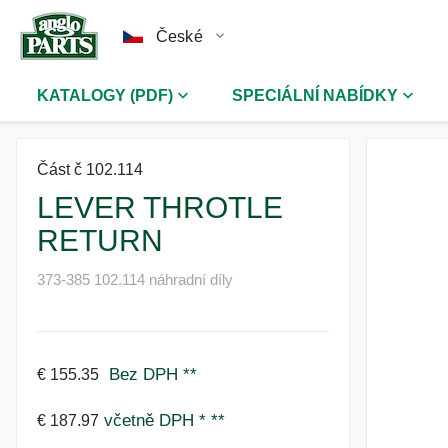
České
KATALOGY (PDF)
SPECIÁLNÍ NABÍDKY
Část č 102.114
LEVER THROTLE
RETURN
373-385 102.114 náhradní díly
Bez DPH
**
€ 155.35
včetně DPH *
**
€ 187.97