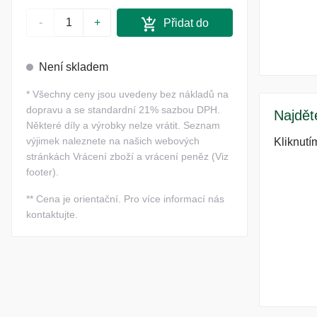
-
+
Přidat do
košíku
Není skladem
*
Všechny ceny jsou uvedeny bez nákladů na
dopravu a se standardní 21% sazbou DPH.
Najdět
Některé díly a výrobky nelze vrátit. Seznam
výjimek naleznete na našich webových
Kliknutí
stránkách Vrácení zboží a vrácení peněz (Viz
footer).
**
Cena je orientační. Pro více informací nás
kontaktujte.