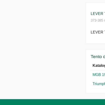
LEVER
373-385 n
LEVER
Tento d
Katalo
MGB 1
Triump