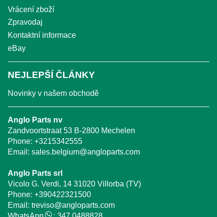
Vrácení zboží
Zpravodaj
Kontaktní informace
eBay
NEJLEPŠÍ ČLÁNKY
Novinky v našem obchodě
Anglo Parts nv
Zandvoortstraat 53 B-2800 Mechelen
Phone:
+3215342555
Email:
sales.belgium@angloparts.com
Anglo Parts srl
Vicolo G. Verdi, 14 31020 Villorba (TV)
Phone:
+390422321500
Email:
treviso@angloparts.com
WhatsApp
:
347 0488828