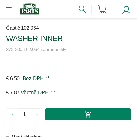
Část č 102.064
WASHER INNER
372-200 102.064 náhradní díly
Bez DPH
**
€ 6.50
včetně DPH *
**
€ 7.87
-
+