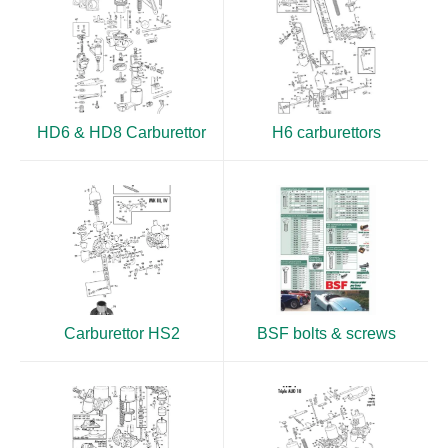
HD6 & HD8 Carburettor
H6 carburettors
Carburettor HS2
BSF bolts & screws