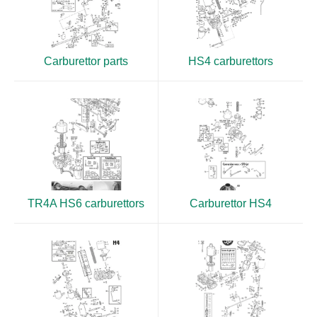
Carburettor parts
HS4 carburettors
TR4A HS6 carburettors
Carburettor HS4