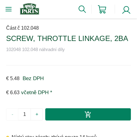
Část č 102.048
SCREW, THROTTLE LINKAGE, 2BA
102048 102.048 náhradní díly
Bez DPH
€ 5.48
včetně DPH *
€ 6.63
-
+