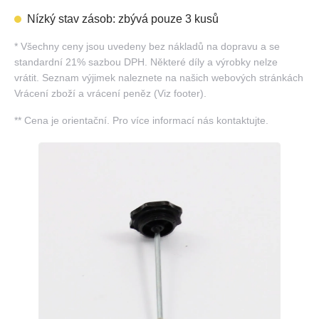
Nízký stav zásob: zbývá pouze 3 kusů
*
Všechny ceny jsou uvedeny bez nákladů na dopravu a se
standardní 21% sazbou DPH. Některé díly a výrobky nelze
vrátit. Seznam výjimek naleznete na našich webových stránkách
Vrácení zboží a vrácení peněz (Viz footer).
**
Cena je orientační. Pro více informací nás kontaktujte.