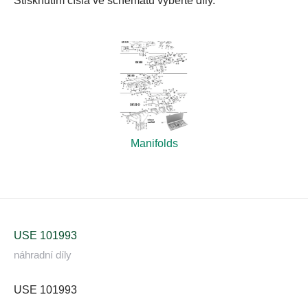
Stisknutím čísla ve schématu vyberte díly.
Manifolds
USE 101993
náhradní díly
USE 101993