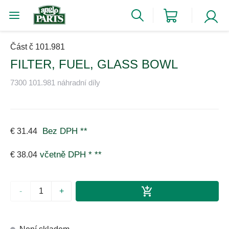
Část č 101.981
FILTER, FUEL, GLASS BOWL
7300 101.981 náhradní díly
Bez DPH
**
€ 31.44
včetně DPH *
**
€ 38.04
-
+