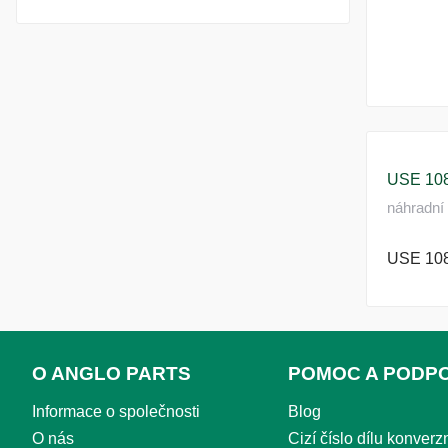
USE 10
náhradní 
USE 10
O ANGLO PARTS
POMOC A PODP
Informace o společnosti
Blog
O nás
Cizí číslo dílu konverzn