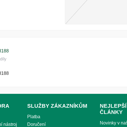
8188
díly
8188
ORA
SLUŽBY ZÁKAZNÍKŮM
NEJLEPŠÍ
ČLÁNKY
Platba
Novinky v n
í nástroj
Doručení