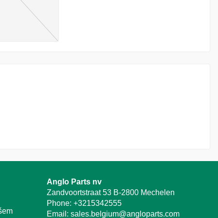
Anglo Parts nv
Zandvoortstraat 53 B-2800 Mechelen
Phone:
+3215342555
ašem
Email:
sales.belgium@angloparts.com