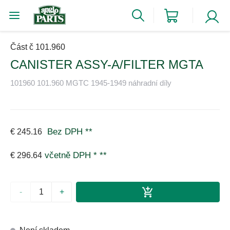
Část č 101.960
CANISTER ASSY-A/FILTER MGTA
101960 101.960 MGTC 1945-1949 náhradní díly
Bez DPH
**
€ 245.16
včetně DPH *
**
€ 296.64
-
+