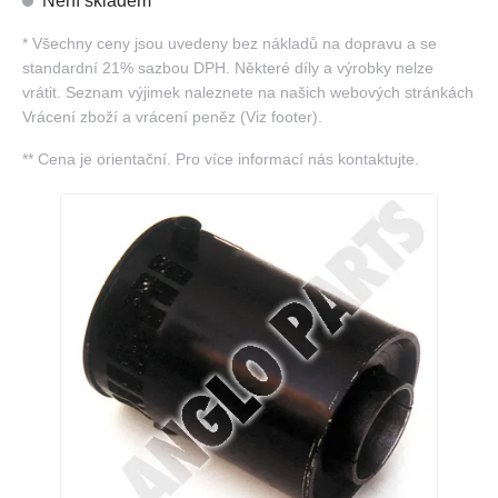
Není skladem
*
Všechny ceny jsou uvedeny bez nákladů na dopravu a se
standardní 21% sazbou DPH. Některé díly a výrobky nelze
vrátit. Seznam výjimek naleznete na našich webových stránkách
Vrácení zboží a vrácení peněz (Viz footer).
**
Cena je orientační. Pro více informací nás kontaktujte.