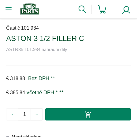
Část č 101.934
ASTON 3 1/2 FILLER C
ASTR35 101.934 náhradní díly
Bez DPH
**
€ 318.88
včetně DPH *
**
€ 385.84
-
+