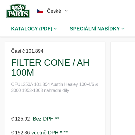
České
KATALOGY (PDF)
SPECIÁLNÍ NABÍDKY
Část č 101.894
FILTER CONE / AH
100M
CFUL250A 101.894 Austin Healey 100-4/6 &
3000 1953-1968 náhradní díly
Bez DPH
**
€ 125.92
včetně DPH *
**
€ 152.36