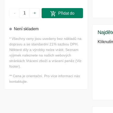
-
+
Přidat do
košíku
Není skladem
Najdět
*
Všechny ceny jsou uvedeny bez nákladů na
Kliknutí
dopravu a se standardní 21% sazbou DPH.
Některé díly a výrobky nelze vrátit. Seznam
výjimek naleznete na našich webových
stránkách Vrácení zboží a vrácení peněz (Viz
footer).
**
Cena je orientační. Pro více informací nás
kontaktujte.