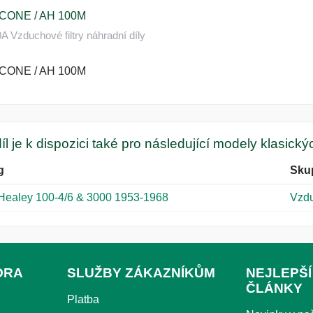
 CONE / AH 100M
 Vzduchové filtry náhradní díly
 CONE / AH 100M
íl je k dispozici také pro následující modely klasick
g
Sku
 Healey 100-4/6 & 3000 1953-1968
Vzdu
ORA
SLUŽBY ZÁKAZNÍKŮM
NEJLEPŠÍ
ČLÁNKY
Platba