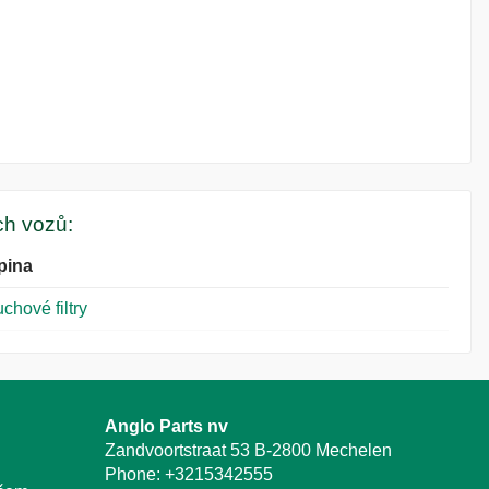
ých vozů:
pina
chové filtry
Anglo Parts nv
Zandvoortstraat 53 B-2800 Mechelen
Phone:
+3215342555