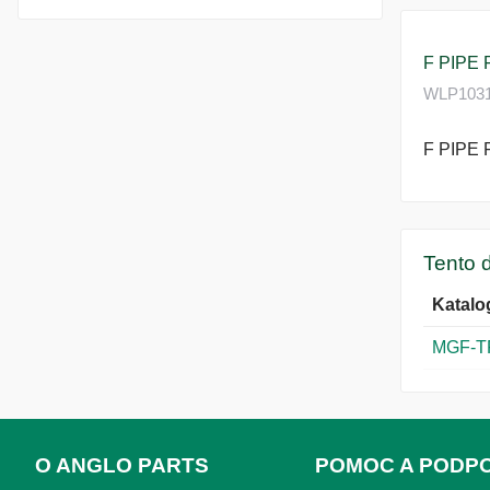
F PIPE 
WLP10317
F PIPE 
Tento d
Katalo
MGF-TF
O ANGLO PARTS
POMOC A PODP