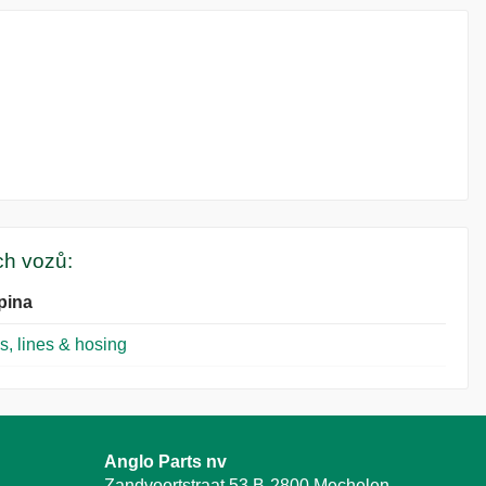
ých vozů:
pina
s, lines & hosing
Anglo Parts nv
Zandvoortstraat 53 B-2800 Mechelen