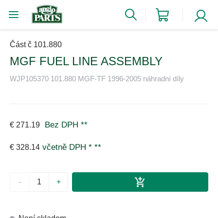
Část č 101.880
MGF FUEL LINE ASSEMBLY
WJP105370 101.880 MGF-TF 1996-2005 náhradní díly
Bez DPH
**
€ 271.19
včetně DPH *
**
€ 328.14
-
+