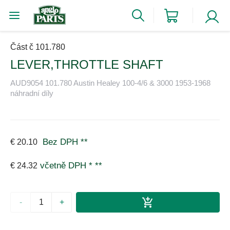
Část č 101.780
LEVER,THROTTLE SHAFT
AUD9054 101.780 Austin Healey 100-4/6 & 3000 1953-1968
náhradní díly
Bez DPH
**
€ 20.10
včetně DPH *
**
€ 24.32
-
+