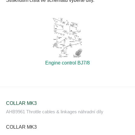
Stisknutím čísla ve schématu vyberte díly.
Engine control BJ7/8
COLLAR MK3
AHB9961 Throttle cables & linkages náhradní díly
COLLAR MK3